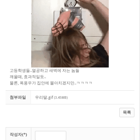
고등학생들..열공하고 새벽에 자는 놈들
깨울때, 효과적일듯..
물론, 폭풍우가 집안에 몰아치겠지만..ㅋㅋㅋㅋ
첨부파일
우리딸.gif
(3.45MB)
목록
작성자(*)