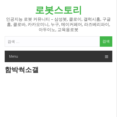
Skip
로봇스토리
to
content
인공지능 로봇 커뮤니티 – 삼성봇, 클로이, 갤럭시홈, 구글
홈, 클로바, 카카오미니, 누구, 메이커페어, 라즈베리파이,
아두이노, 교육용로봇
검
색
어:
Menu
함박썩소갤