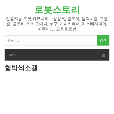
Skip
로봇스토리
to
content
인공지능 로봇 커뮤니티 – 삼성봇, 클로이, 갤럭시홈, 구글
홈, 클로바, 카카오미니, 누구, 메이커페어, 라즈베리파이,
아두이노, 교육용로봇
검
색
어:
Menu
함박썩소갤