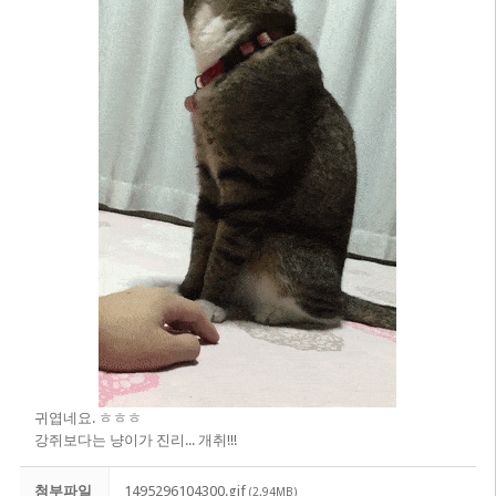
귀엽네요. ㅎㅎㅎ
강쥐보다는 냥이가 진리... 개취!!!
첨부파일
1495296104300.gif
(2.94MB)