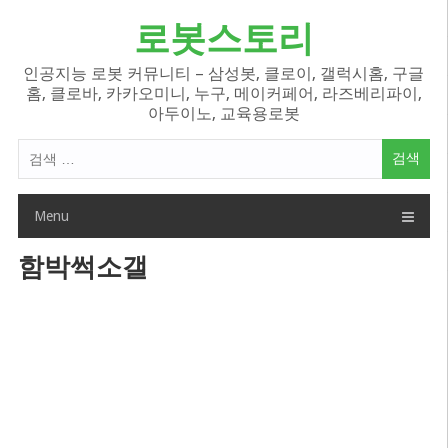
Skip
로봇스토리
to
content
인공지능 로봇 커뮤니티 – 삼성봇, 클로이, 갤럭시홈, 구글
홈, 클로바, 카카오미니, 누구, 메이커페어, 라즈베리파이,
아두이노, 교육용로봇
검
색
어:
Menu
함박썩소갤