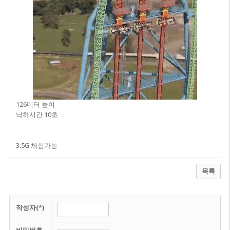
126미터 높이
낙하시간 10초
3.5G 체험가능
목록
작성자(*)