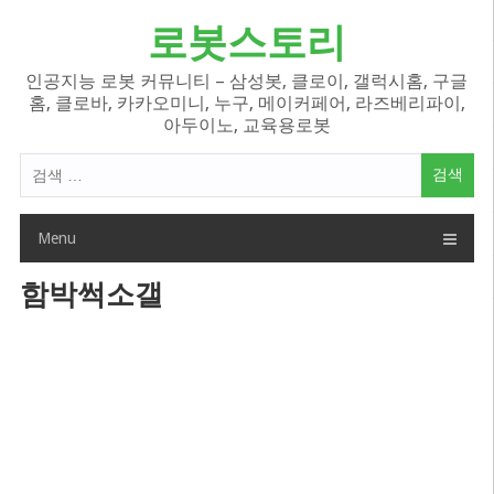
Skip
로봇스토리
to
content
인공지능 로봇 커뮤니티 – 삼성봇, 클로이, 갤럭시홈, 구글
홈, 클로바, 카카오미니, 누구, 메이커페어, 라즈베리파이,
아두이노, 교육용로봇
검
색
어:
Menu
함박썩소갤