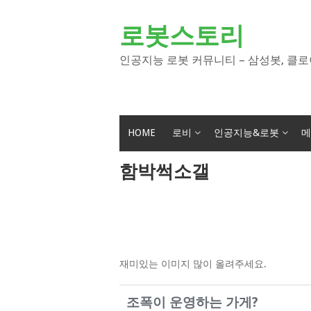
Skip
to
로봇스토리
content
인공지능 로봇 커뮤니티 – 삼성봇, 클로
HOME
로비
인공지능&로봇
메
함박썩소갤
재미있는 이미지 많이 올려주세요.
조폭이 운영하는 가게?