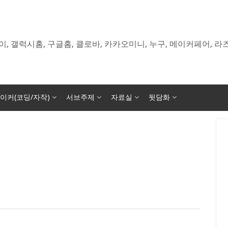
이, 갤럭시홈, 구글홈, 클로바, 카카오미니, 누구, 메이커페어, 
이커(코딩/자작)
서브주제
자료실
뒷담화