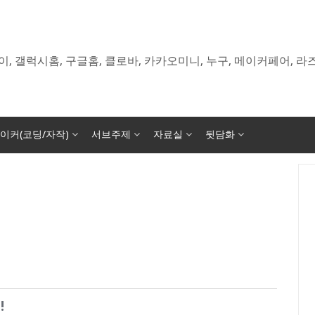
이, 갤럭시홈, 구글홈, 클로바, 카카오미니, 누구, 메이커페어, 
이커(코딩/자작)
서브주제
자료실
뒷담화
!