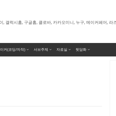
이, 갤럭시홈, 구글홈, 클로바, 카카오미니, 누구, 메이커페어, 
이커(코딩/자작)
서브주제
자료실
뒷담화