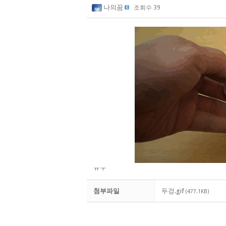
나의꿈
조회수 39
ㅠㅜ
첨부파일
두겅.gif
(477.1KB)