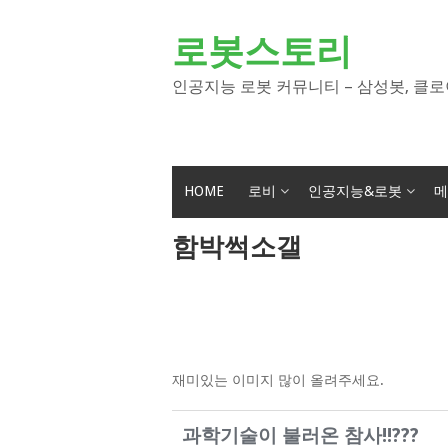
Skip
to
로봇스토리
content
인공지능 로봇 커뮤니티 – 삼성봇, 클로
HOME
로비
인공지능&로봇
메
함박썩소갤
재미있는 이미지 많이 올려주세요.
과학기술이 불러온 참사!!???