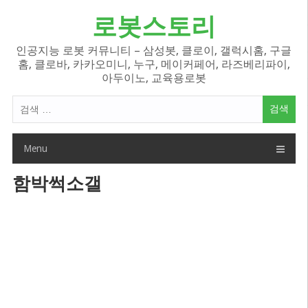
Skip
로봇스토리
to
content
인공지능 로봇 커뮤니티 – 삼성봇, 클로이, 갤럭시홈, 구글
홈, 클로바, 카카오미니, 누구, 메이커페어, 라즈베리파이,
아두이노, 교육용로봇
검
색
어:
Menu
함박썩소갤