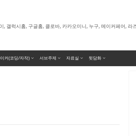
이, 갤럭시홈, 구글홈, 클로바, 카카오미니, 누구, 메이커페어, 
이커(코딩/자작)
서브주제
자료실
뒷담화