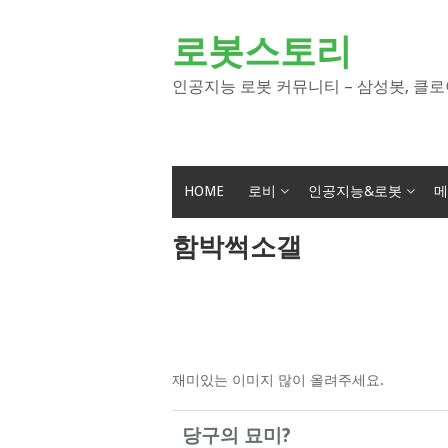
Skip
to
로봇스토리
content
인공지능 로봇 커뮤니티 – 삼성봇, 클로
HOME
로비
인공지능&로봇
메
함박썩소갤
재미있는 이미지 많이 올려주세요.
당구의 묘미?