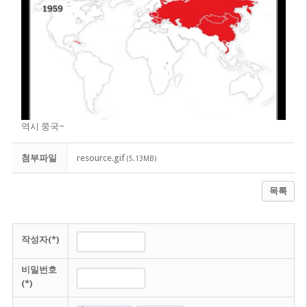
역시 쭝국~
첨부파일
resource.gif
(5.13MB)
목록
작성자(*)
비밀번호
(*)