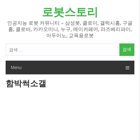
Skip
로봇스토리
to
content
인공지능 로봇 커뮤니티 – 삼성봇, 클로이, 갤럭시홈, 구글
홈, 클로바, 카카오미니, 누구, 메이커페어, 라즈베리파이,
아두이노, 교육용로봇
검
색
어:
Menu
함박썩소갤