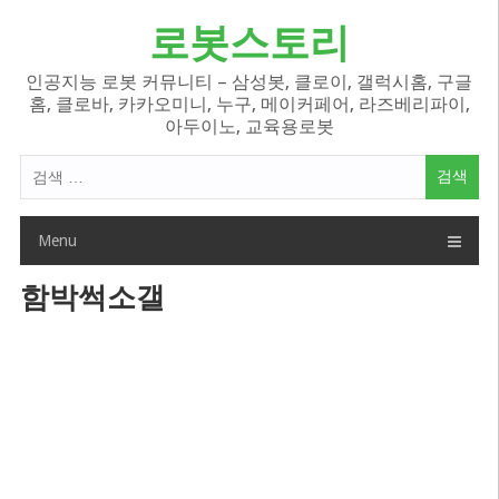
Skip
로봇스토리
to
content
인공지능 로봇 커뮤니티 – 삼성봇, 클로이, 갤럭시홈, 구글
홈, 클로바, 카카오미니, 누구, 메이커페어, 라즈베리파이,
아두이노, 교육용로봇
검
색
어:
Menu
함박썩소갤