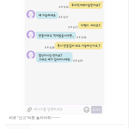
바로 "신고"버튼 눌러야쥐~~~~