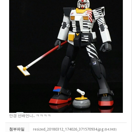
안경 선배언니.. ㅋㅋㅋㅋ
첨부파일
resized_20180312_174026_371570934.jpg
(84.9KB)