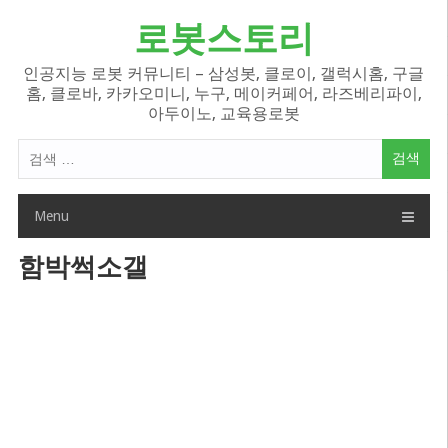
Skip
로봇스토리
to
content
인공지능 로봇 커뮤니티 – 삼성봇, 클로이, 갤럭시홈, 구글
홈, 클로바, 카카오미니, 누구, 메이커페어, 라즈베리파이,
아두이노, 교육용로봇
검
색
어:
Menu
함박썩소갤