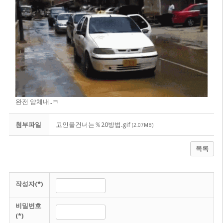
완전 얌체내..ㅋ
첨부파일
고인물건너는％20방법.gif
(2.07MB)
목록
작성자(*)
비밀번호
(*)