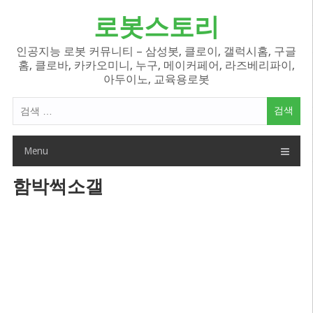
Skip
로봇스토리
to
content
인공지능 로봇 커뮤니티 – 삼성봇, 클로이, 갤럭시홈, 구글
홈, 클로바, 카카오미니, 누구, 메이커페어, 라즈베리파이,
아두이노, 교육용로봇
검
색
어:
Menu
함박썩소갤