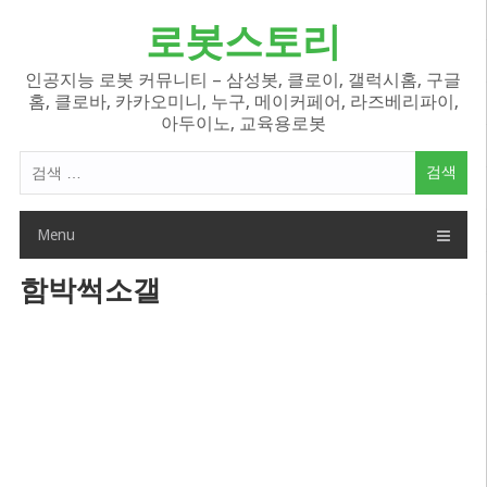
Skip
로봇스토리
to
content
인공지능 로봇 커뮤니티 – 삼성봇, 클로이, 갤럭시홈, 구글
홈, 클로바, 카카오미니, 누구, 메이커페어, 라즈베리파이,
아두이노, 교육용로봇
검
색
어:
Menu
함박썩소갤