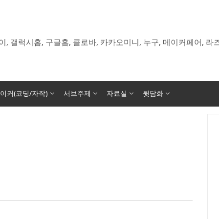
이, 갤럭시홈, 구글홈, 클로바, 카카오미니, 누구, 메이커페어, 
이커(코딩/자작)
서브주제
자료실
뒷담화