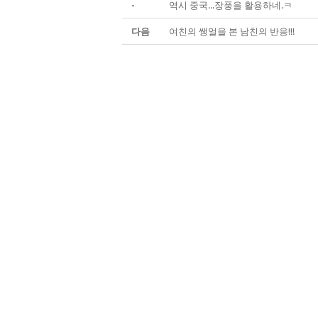
-
역시 중국...장풍을 활용하네.ㅋ
다음
여친의 쌩얼을 본 남친의 반응!!!