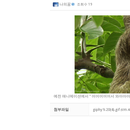
나의꿈
조회수 19
예전 애니메이션에서 " 어어어어어서 와아아아ㅏ
첨부파일
giphy％20(4).gif
(699.4