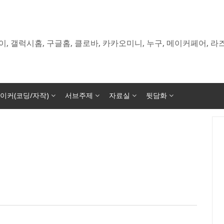
이, 갤럭시홈, 구글홈, 클로바, 카카오미니, 누구, 메이커페어, 
이커(코딩/자작)
서브주제
자료실
뒷담화