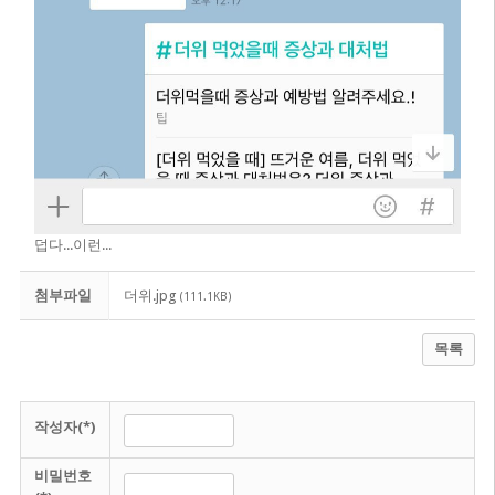
덥다...이런...
첨부파일
더위.jpg
(111.1KB)
목록
작성자(*)
비밀번호