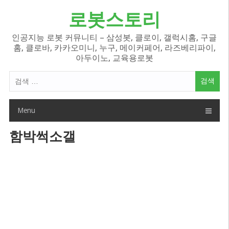
Skip
로봇스토리
to
content
인공지능 로봇 커뮤니티 – 삼성봇, 클로이, 갤럭시홈, 구글
홈, 클로바, 카카오미니, 누구, 메이커페어, 라즈베리파이,
아두이노, 교육용로봇
검
색
어:
Menu
함박썩소갤