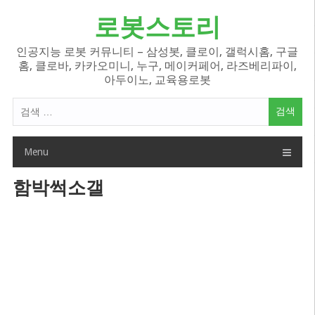
Skip
로봇스토리
to
content
인공지능 로봇 커뮤니티 – 삼성봇, 클로이, 갤럭시홈, 구글
홈, 클로바, 카카오미니, 누구, 메이커페어, 라즈베리파이,
아두이노, 교육용로봇
검
색
어:
Menu
함박썩소갤