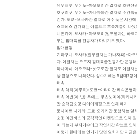
유우츠루: 우에노~아오모리간 열차로 조반선
호쿠리쿠: 우에노~가나자와간 옃차로 주간특
긴가: 도쿄~오사카간 열차로 아주 늦은 시간
스프레스 긴가라는 이름으로 후속계통이 나왔
니혼카이: 오사카~아오모리(일부열차는 하코다
부는 침대특급 전동차가 다니기도 했다.
침대급행
기타구니: 오사카(일부열차는 가나자와)~아오
다. 이열차는 오로지 침대특급전동차만 운용해
하나마싀: 아오모리~삿포로간 열차로 이열차
냥 급행으로 나와있다. 성수기에는 B침대3량이
쾌속
쾌속 액티(아쿠티): 도쿄~아타미간 쾌속운행
쾌속 어번(아-반): 우에노-우츠노미야(타카사
만 승객감소및 다이어개정으로 인해 폐지
문나이트 나가라: 도쿄-오가키간 운행하는 열
소및 야간버스의 공격적인 마켓팅으로 인해 임
이 되는게 부지기수이고 작업시간 확보로 인해
이렇게 한때에는 인기가 많던 열차지만 지금은