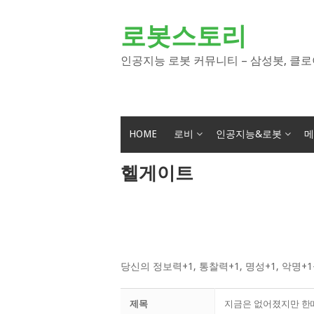
Skip
to
로봇스토리
content
인공지능 로봇 커뮤니티 – 삼성봇, 클로
HOME
로비
인공지능&로봇
메
헬게이트
당신의 정보력+1, 통찰력+1, 명성+1, 악명
제목
지금은 없어졌지만 한