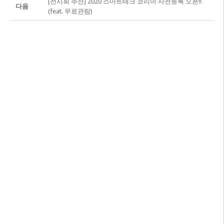
[전시회 추천] 2020 스마트테크 코리아 사전등록 오픈!!
다음
(feat. 무료관람)