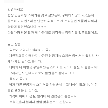
안녕하세요.
항상 인공지능 스피커를 갖고 싶었는데, 구매하지않고 있었는데
클로바 미니언즈라는 단순히 외적으로 제 스타일인 제품이 나와서
당장에 질렀었습니다 ㅋㅋㅋ
한달가량 써본 결과 제 마음대로 생각하는 장단점을 말씀드릴게요.
일단 장점!
- 외관이 귀엽다 = 퀄리티가 좋다
개인적으로 여태까지 나왔던 인공지능 스피커 중에서는 퀄리티 자
체가 제일 낫다고 봅니다.
게다가 내 취향껏 꾸밀수 있는 스티커도 있어서 훨씬 더 좋습니다!
그래서인지 인테리어로도 쓸만한것 같아요 ㅋㅋ
- 음질이 좋다?
제가 다른 인공지능 스피커를 안써봐서 비교대상이 없으나.. 이 정
도면 괜찮은 것 같아요~
가격에 비해서 음질, 퀄리티 다 괜찮은것 같습니다.
- 누워있을때 불러서 알람 맞추는것도 편합니다