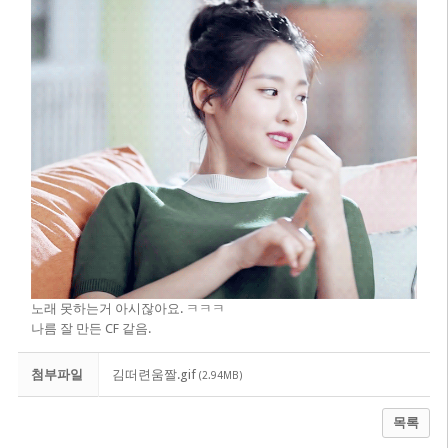
노래 못하는거 아시잖아요. ㅋㅋㅋ
나름 잘 만든 CF 같음.
첨부파일
김떠련움짤.gif
(2.94MB)
목록