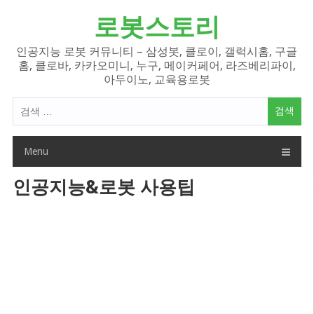
Skip
로봇스토리
to
content
인공지능 로봇 커뮤니티 – 삼성봇, 클로이, 갤럭시홈, 구글
홈, 클로바, 카카오미니, 누구, 메이커페어, 라즈베리파이,
아두이노, 교육용로봇
검
색
어:
Menu
인공지능&로봇 사용팁