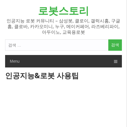
Skip
로봇스토리
to
content
인공지능 로봇 커뮤니티 – 삼성봇, 클로이, 갤럭시홈, 구글
홈, 클로바, 카카오미니, 누구, 메이커페어, 라즈베리파이,
아두이노, 교육용로봇
검
색
어:
Menu
인공지능&로봇 사용팁