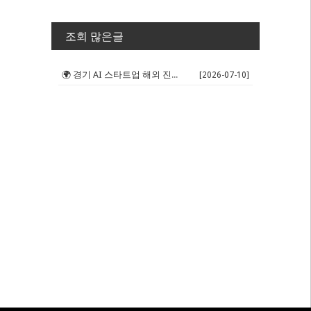
조회 많은글
🌍 경기 AI 스타트업 해외 진출 판...
[2026-07-10]