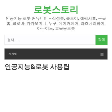
Skip
로봇스토리
to
content
인공지능 로봇 커뮤니티 – 삼성봇, 클로이, 갤럭시홈, 구글
홈, 클로바, 카카오미니, 누구, 메이커페어, 라즈베리파이,
아두이노, 교육용로봇
검
색
어:
Menu
인공지능&로봇 사용팁