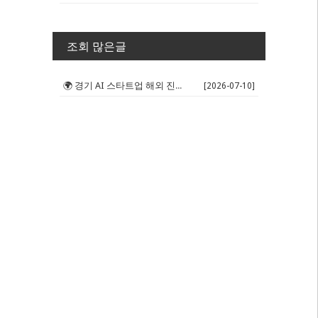
조회 많은글
🌍 경기 AI 스타트업 해외 진출 판...
[2026-07-10]