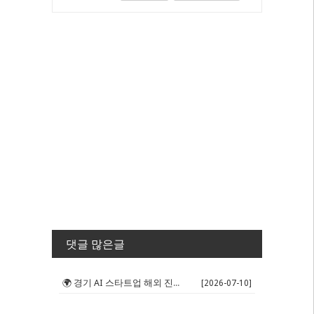
댓글 많은글
🌍 경기 AI 스타트업 해외 진출 판...
[2026-07-10]