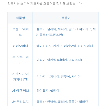
인공지능 스피커 제조사별 호출어를 정리해 보았습니다.
제품명
호출어
프렌즈/웨이
클로바, 샐리야, 제시카, 짱구야, 피노키오, 헤
브
이 클로바(프렌즈만)
카카오미니
헤이카카오, 카카오, 카카오야, 카카오미니
누구/누구미
아리아, 팅커벨 (레베카, 크리스탈)
니
기가지니/기
기가지니, 지니야, 친구야, 자기야
가지니 LTE
LG 씽큐 허브
하이엘지, 샐리야
U+ 우리집AI
클로바, 안녕쌤, 샐리야, 똑똑아, 알라딘