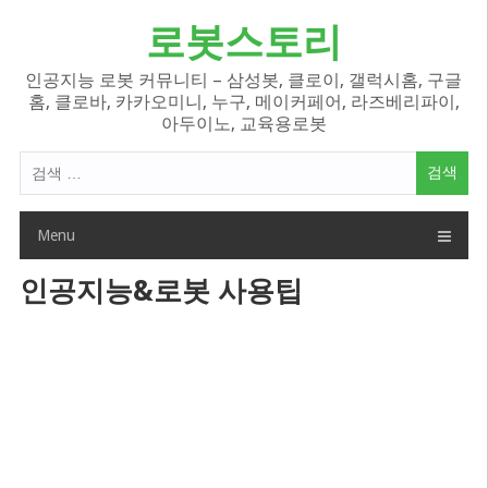
Skip
로봇스토리
to
content
인공지능 로봇 커뮤니티 – 삼성봇, 클로이, 갤럭시홈, 구글
홈, 클로바, 카카오미니, 누구, 메이커페어, 라즈베리파이,
아두이노, 교육용로봇
검
색
어:
Menu
인공지능&로봇 사용팁