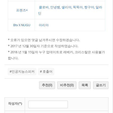
클로바, 안녕쌤, 샐리야, 똑똑아, 짱구야, 알라
프렌즈+
딘
Btv X NUGU
아리아
* 오류가 있으면 댓글 남겨주시면 수정하겠습니다.
* 2017 년 12월 30일자 기준으로 작성하였습니다.
* 2018 년 1월 15일자 누구 업데이트로 레베카, 크리스탈은 사용불가
합니다.
#인공지능스피커
# 호출어
추천
(0)
비추천
(0)
목록
글쓰기
작성자(*)