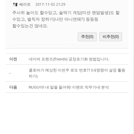
쎄라토
2017-11-02 21:29
주사위 놀이도 할수있고, 술먹기 게임(미션 랜덤발생)도 할
수있고, 벌칙자 정하기(나만 아니면돼?) 등등등
할수있는건 많네요.
추천(0)
비추천(0)
이전
네이버 프렌즈(friends) 공장초기화 방법입니다.
클로바가 예상한 이번주 로또 번호?? (내명령어 설정 활용
-
하기)
다음
NUGU야! 내 말을 들어줘! 이벤트 막무가내 분석