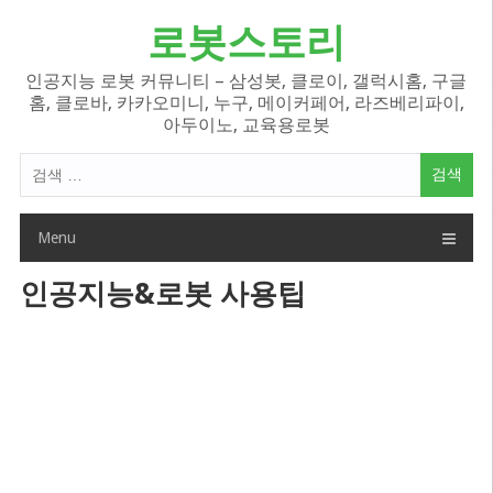
Skip
로봇스토리
to
content
인공지능 로봇 커뮤니티 – 삼성봇, 클로이, 갤럭시홈, 구글
홈, 클로바, 카카오미니, 누구, 메이커페어, 라즈베리파이,
아두이노, 교육용로봇
검
색
어:
Menu
인공지능&로봇 사용팁