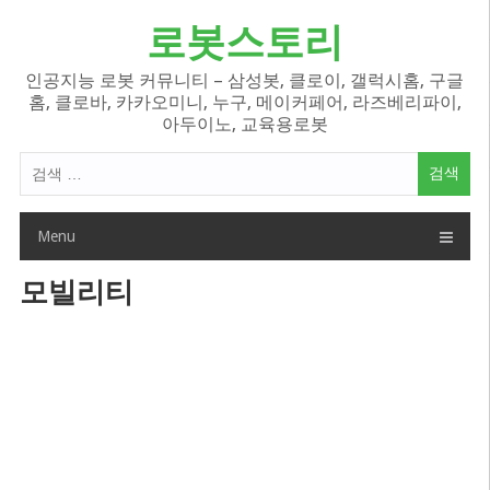
Skip
로봇스토리
to
content
인공지능 로봇 커뮤니티 – 삼성봇, 클로이, 갤럭시홈, 구글
홈, 클로바, 카카오미니, 누구, 메이커페어, 라즈베리파이,
아두이노, 교육용로봇
검
색
어:
Menu
모빌리티