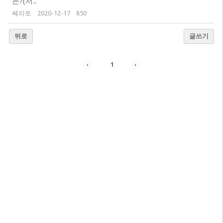
는?(서..
쎄라토
2020-12-17
850
뒤로
글쓰기
1