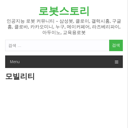
Skip
로봇스토리
to
content
인공지능 로봇 커뮤니티 – 삼성봇, 클로이, 갤럭시홈, 구글
홈, 클로바, 카카오미니, 누구, 메이커페어, 라즈베리파이,
아두이노, 교육용로봇
검
색
어:
Menu
모빌리티