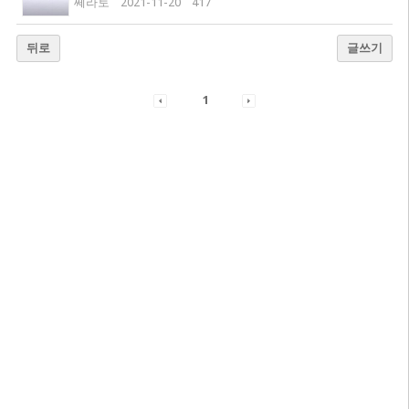
쎄라토
2021-11-20
417
뒤로
글쓰기
1