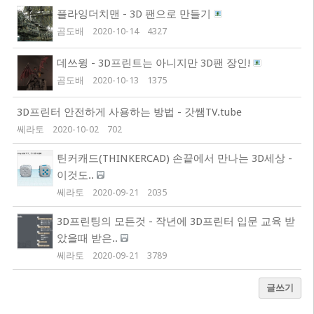
플라잉더치맨 - 3D 팬으로 만들기
곰도배
2020-10-14
4327
데쓰윙 - 3D프린트는 아니지만 3D팬 장인!
곰도배
2020-10-13
1375
3D프린터 안전하게 사용하는 방법 - 갓쌤TV.tube
쎄라토
2020-10-02
702
틴커캐드(THINKERCAD) 손끝에서 만나는 3D세상 -
이것도..
쎄라토
2020-09-21
2035
3D프린팅의 모든것 - 작년에 3D프린터 입문 교육 받
았을때 받은..
쎄라토
2020-09-21
3789
글쓰기