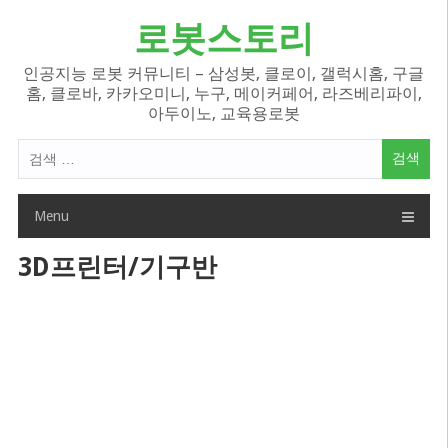
Skip
로봇스토리
to
content
인공지능 로봇 커뮤니티 – 삼성봇, 클로이, 갤럭시홈, 구글
홈, 클로바, 카카오미니, 누구, 메이커페어, 라즈베리파이,
아두이노, 교육용로봇
검
색
어:
Menu
3D프린터/기구반