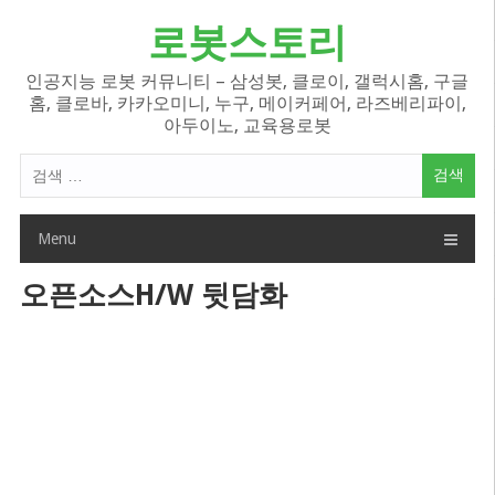
Skip
로봇스토리
to
content
인공지능 로봇 커뮤니티 – 삼성봇, 클로이, 갤럭시홈, 구글
홈, 클로바, 카카오미니, 누구, 메이커페어, 라즈베리파이,
아두이노, 교육용로봇
검
색
어:
Menu
오픈소스H/W 뒷담화