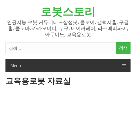
Skip
로봇스토리
to
content
인공지능 로봇 커뮤니티 – 삼성봇, 클로이, 갤럭시홈, 구글
홈, 클로바, 카카오미니, 누구, 메이커페어, 라즈베리파이,
아두이노, 교육용로봇
검
색
어:
Menu
교육용로봇 자료실