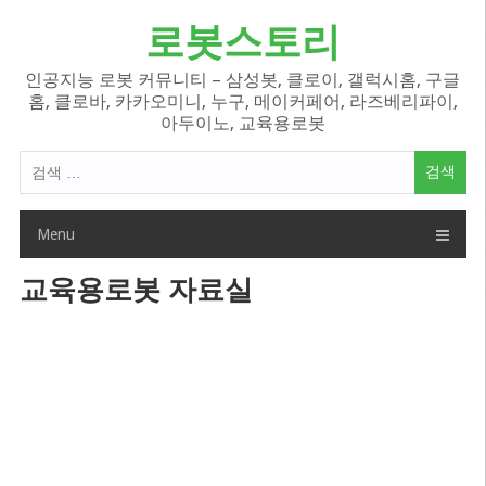
Skip
로봇스토리
to
content
인공지능 로봇 커뮤니티 – 삼성봇, 클로이, 갤럭시홈, 구글
홈, 클로바, 카카오미니, 누구, 메이커페어, 라즈베리파이,
아두이노, 교육용로봇
검
색
어:
Menu
교육용로봇 자료실