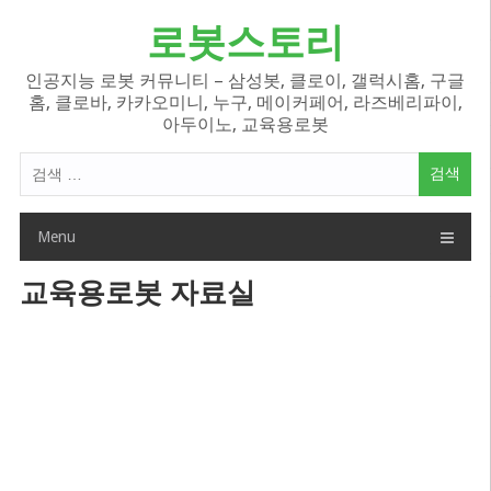
Skip
로봇스토리
to
content
인공지능 로봇 커뮤니티 – 삼성봇, 클로이, 갤럭시홈, 구글
홈, 클로바, 카카오미니, 누구, 메이커페어, 라즈베리파이,
아두이노, 교육용로봇
검
색
어:
Menu
교육용로봇 자료실