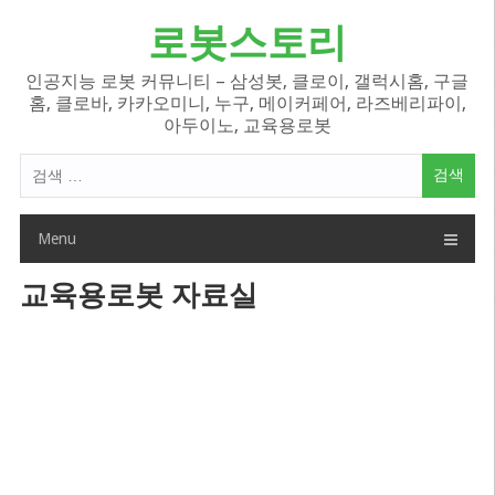
Skip
로봇스토리
to
content
인공지능 로봇 커뮤니티 – 삼성봇, 클로이, 갤럭시홈, 구글
홈, 클로바, 카카오미니, 누구, 메이커페어, 라즈베리파이,
아두이노, 교육용로봇
검
색
어:
Menu
교육용로봇 자료실