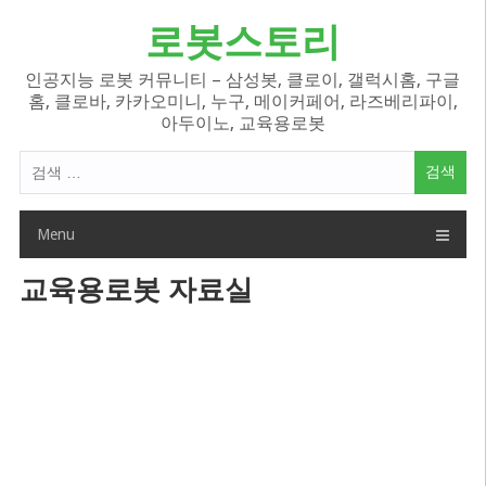
Skip
로봇스토리
to
content
인공지능 로봇 커뮤니티 – 삼성봇, 클로이, 갤럭시홈, 구글
홈, 클로바, 카카오미니, 누구, 메이커페어, 라즈베리파이,
아두이노, 교육용로봇
검
색
어:
Menu
교육용로봇 자료실