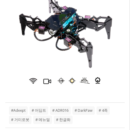
#Adeept
# 어딥트
# ADR016
# DarkPaw
# 4족
# 거미로봇
# 메뉴얼
# 한글화