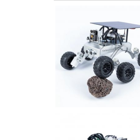
der GalaxyRVR
썬파운더 SunFounder PiDog
 [CN0414D]
Robot Dog Kit [CN0401D]
2024-07-31 11:37:39
양부장
der Zeus Car
어딥트 Adeept Omni-direction
[CN0387D]
Mecanum Wheels Robotic Car
Kit for RPi Pico [ADR032]