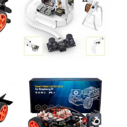
it
D]