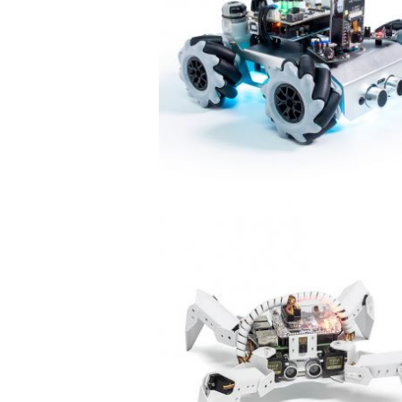
2023-03-23 19:20:37
양부장
der PiCrawler
썬파운더 SunFounder PiSloth
N0276D]
Robot Kit [CN0344D]
2022-01-18 19:54:58
양부장