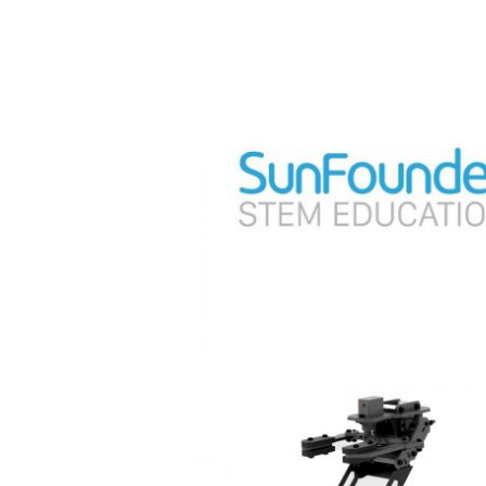
under 교육용 로봇
어딥트 Adeept Alter All in One 
for RPi [ADR021]
2020-12-14 20:48:18
양부장
어딥트 Adeept RaspArm-S Kit f
aspTankPro
RPi [ADR025]
 Kit for RPi
2020-09-29 09:58:51
양부장