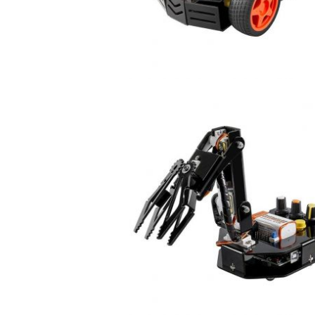
der Robotic
썬파운더 SunFounder Crawling
r Arduino
Quadruped Robot Kit V2.0 for
Arduino [CZ0137]
2021-07-24 01:32:24
양부장