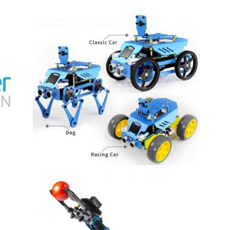
Kit
or