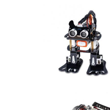
der DIY 4-DOF
썬파운더 SunFounder Picar-X
th [CZ0248D]
Smart Robot Car Kit [CN0270
[CN0351D]
2021-08-02 15:04:13
양부장
der PiMobile-
썬파운더 SunFounder PiArm
[CN0160D]
Robot Kit [CN0311D]
2021-07-28 18:54:07