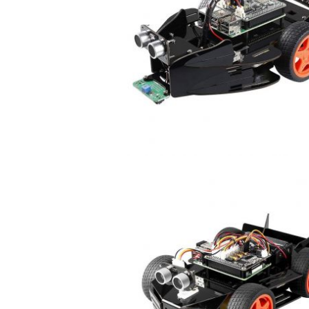
양부장
der PiCar-4WD
썬파운더 SunFounder PiCar-V K
V2.0 for Raspberry Pi [CN0256
2021-07-26 10:19:29
양부장