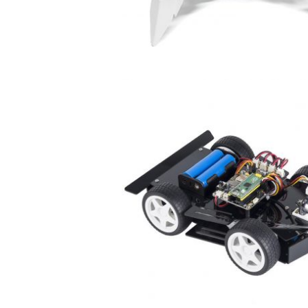
der Pico-4WD
썬파운더 SunFounder PiCar-S
0D]
V2.0 for Raspberry Pi [CN0257
2021-11-01 15:47:58
양부장