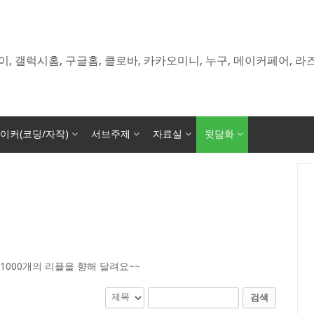
이, 갤럭시홈, 구글홈, 클로바, 카카오미니, 누구, 메이커페어, 
이커(코딩/자작)
서브주제
자료실
뒷담화
1000개의 리플을 향해 달려요~~
검색