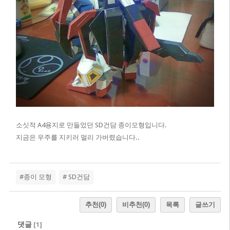
소싯적 A4용지로 만들었던 SD건담 종이모형입니다.
지금은 우주를 지키러 멀리 가버렸습니다..
#종이 모형
# SD건담
추천
(0)
비추천
(0)
목록
글쓰기
댓글
[
1
]