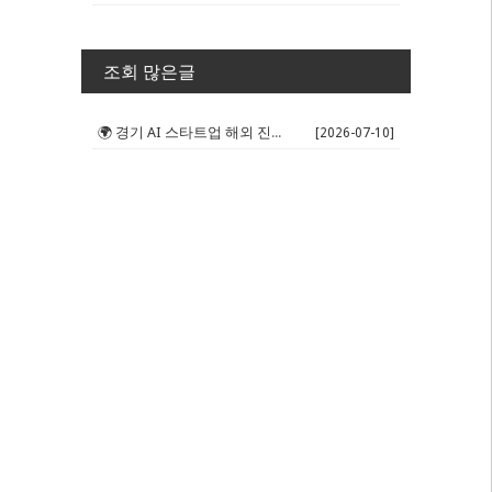
조회 많은글
🌍 경기 AI 스타트업 해외 진출 판...
[2026-07-10]