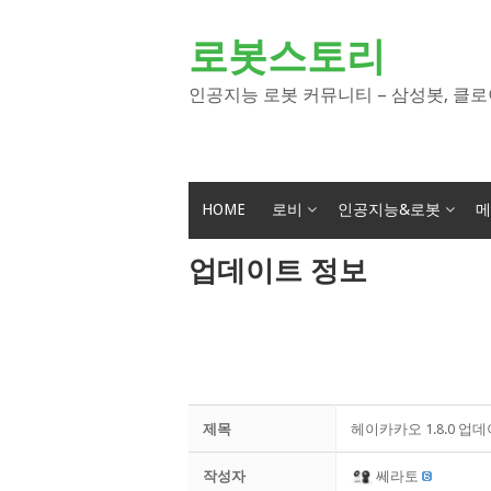
Skip
to
로봇스토리
content
인공지능 로봇 커뮤니티 – 삼성봇, 클로
HOME
로비
인공지능&로봇
메
업데이트 정보
제목
헤이카카오 1.8.0 업
작성자
쎄라토