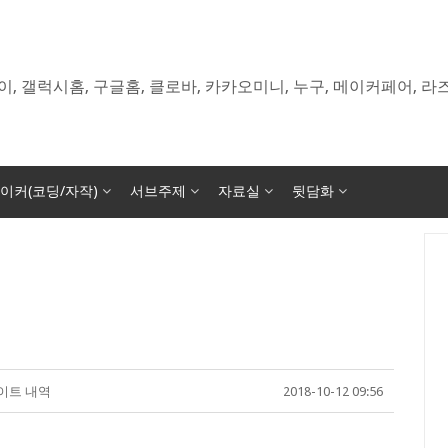
이, 갤럭시홈, 구글홈, 클로바, 카카오미니, 누구, 메이커페어, 
이커(코딩/자작)
서브주제
자료실
뒷담화
데이트 내역
2018-10-12 09:56