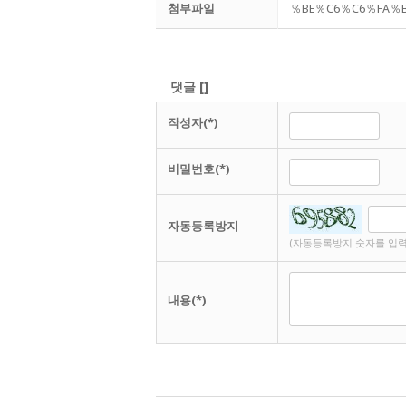
첨부파일
％BE％C6％C6％FA％B
댓글
[
]
작성자(*)
비밀번호(*)
자동등록방지
(자동등록방지 숫자를 입력
내용(*)