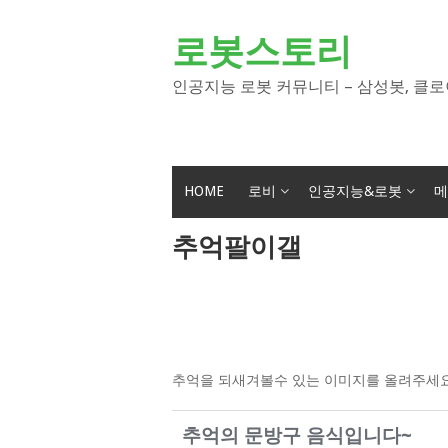
Skip
to
로봇스토리
content
인공지능 로봇 커뮤니티 – 삼성봇, 클로
HOME
로비
인공지능&로봇
메
추억팔이갤
추억을 되새겨볼수 있는 이미지를 올려주세요
추억의 문방구 음식입니다~