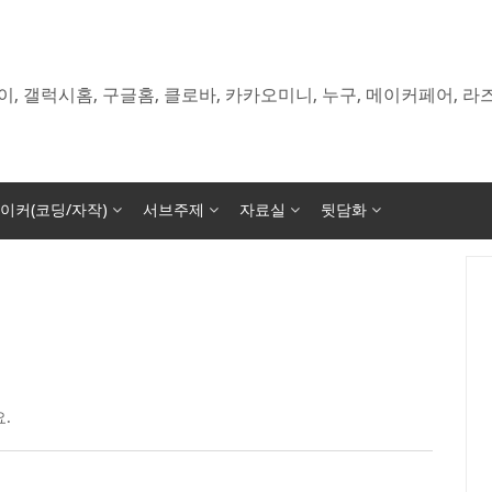
이, 갤럭시홈, 구글홈, 클로바, 카카오미니, 누구, 메이커페어, 
이커(코딩/자작)
서브주제
자료실
뒷담화
.