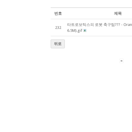
번호
제목
타트로보틱스의 로봇 축구팀??? - Orang
232
6.5M).gif
뒤로