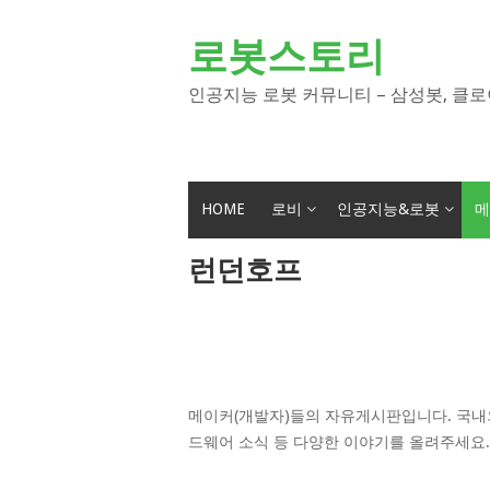
Skip
to
로봇스토리
content
인공지능 로봇 커뮤니티 – 삼성봇, 클로
HOME
로비
인공지능&로봇
메
런던호프
메이커(개발자)들의 자유게시판입니다. 국내외
드웨어 소식 등 다양한 이야기를 올려주세요.