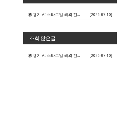
🌍 경기 AI 스타트업 해외 진출 판...
[2026-07-10]
조회 많은글
🌍 경기 AI 스타트업 해외 진출 판...
[2026-07-10]