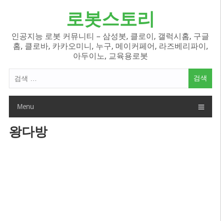
Skip
로봇스토리
to
content
인공지능 로봇 커뮤니티 – 삼성봇, 클로이, 갤럭시홈, 구글
홈, 클로바, 카카오미니, 누구, 메이커페어, 라즈베리파이,
아두이노, 교육용로봇
검
색
어:
Menu
왕다방