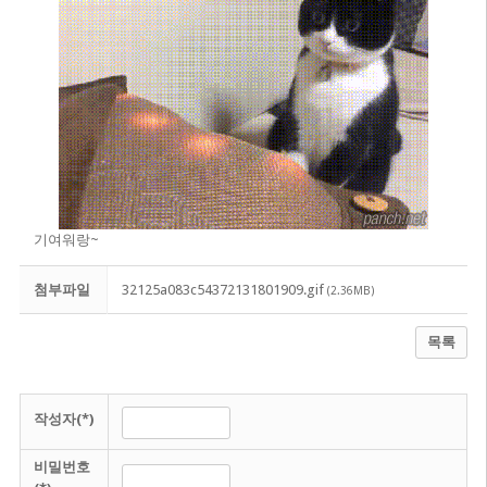
기여워랑~
첨부파일
32125a083c54372131801909.gif
(2.36MB)
목록
작성자(*)
비밀번호