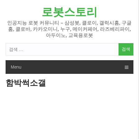
Skip
로봇스토리
to
content
인공지능 로봇 커뮤니티 – 삼성봇, 클로이, 갤럭시홈, 구글
홈, 클로바, 카카오미니, 누구, 메이커페어, 라즈베리파이,
아두이노, 교육용로봇
검
색
어:
Menu
함박썩소갤