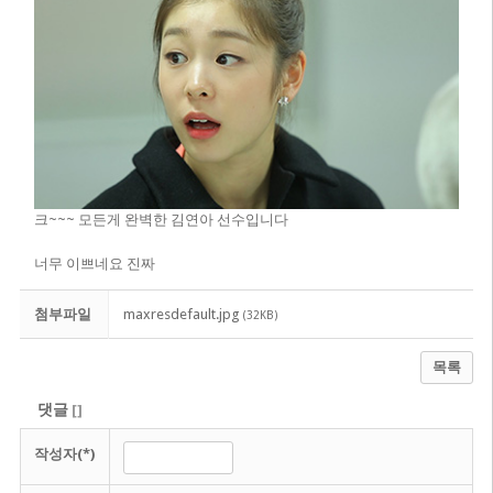
크~~~ 모든게 완벽한 김연아 선수입니다
너무 이쁘네요 진짜
첨부파일
maxresdefault.jpg
(32KB)
목록
댓글
[
]
작성자(*)