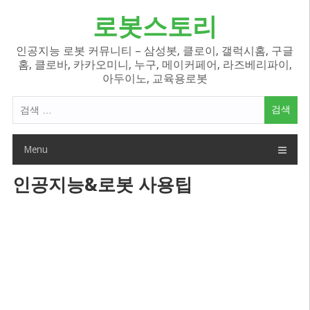
Skip
로봇스토리
to
content
인공지능 로봇 커뮤니티 – 삼성봇, 클로이, 갤럭시홈, 구글
홈, 클로바, 카카오미니, 누구, 메이커페어, 라즈베리파이,
아두이노, 교육용로봇
검
색
어:
Menu
인공지능&로봇 사용팁