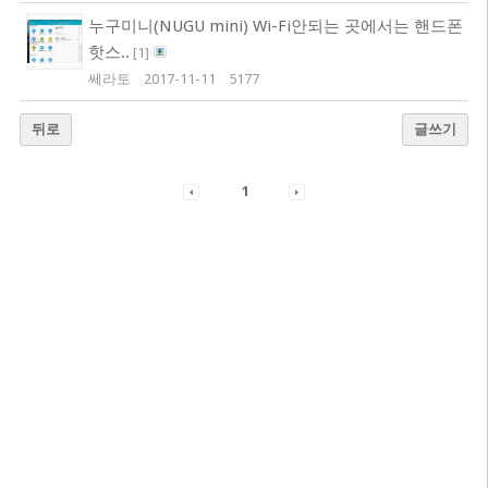
누구미니(NUGU mini) Wi-Fi안되는 곳에서는 핸드폰
핫스..
[
1
]
쎄라토
2017-11-11
5177
뒤로
글쓰기
1