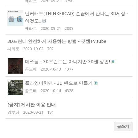
쎄라토
2020-09-21
3790
틴커캐드(THINKERCAD) 손끝에서 만나는 3D세상 -
이것도..
쎄라토
2020-09-21
2039
3D프린터 안전하게 사용하는 방법 - 갓쌤TV.tube
쎄라토
2020-10-02
702
데쓰윙 - 3D프린트는 아니지만 3D팬 장인!
곰도배
2020-10-13
1377
플라잉더치맨 - 3D 팬으로 만들기
곰도배
2020-10-14
4328
[공지]
게시판 이용 안내
양부장
2020-09-21
194
글쓰기