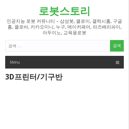
Skip
로봇스토리
to
content
인공지능 로봇 커뮤니티 – 삼성봇, 클로이, 갤럭시홈, 구글
홈, 클로바, 카카오미니, 누구, 메이커페어, 라즈베리파이,
아두이노, 교육용로봇
검
색
어:
Menu
3D프린터/기구반