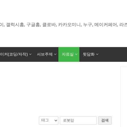
이, 갤럭시홈, 구글홈, 클로바, 카카오미니, 누구, 메이커페어, 
이커(코딩/자작)
서브주제
자료실
뒷담화
검색