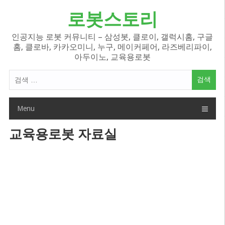
Skip
로봇스토리
to
content
인공지능 로봇 커뮤니티 – 삼성봇, 클로이, 갤럭시홈, 구글
홈, 클로바, 카카오미니, 누구, 메이커페어, 라즈베리파이,
아두이노, 교육용로봇
검
색
어:
Menu
교육용로봇 자료실